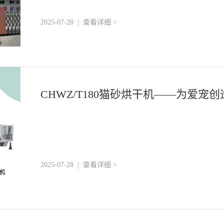
2025-07-28 | 查看详细 >
CHWZ/T180猫砂烘干机——为爱宠
2025-07-28 | 查看详细 >