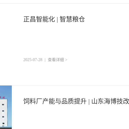
正昌智能化 | 智慧粮仓
2025-07-28 | 查看详细 >
饲料厂产能与品质提升 | 山东海博技