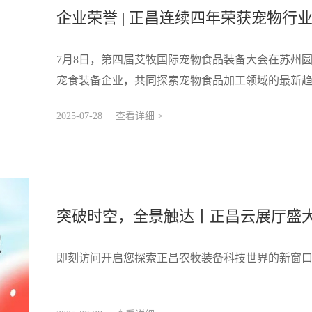
企业荣誉 | 正昌连续四年荣获宠物行业
7月8日，第四届艾牧国际宠物食品装备大会在苏州
宠食装备企业，共同探索宠物食品加工领域的最新趋势
2025-07-28 | 查看详细 >
突破时空，全景触达丨正昌云展厅盛
即刻访问开启您探索正昌农牧装备科技世界的新窗口！Zheng Chang Vir