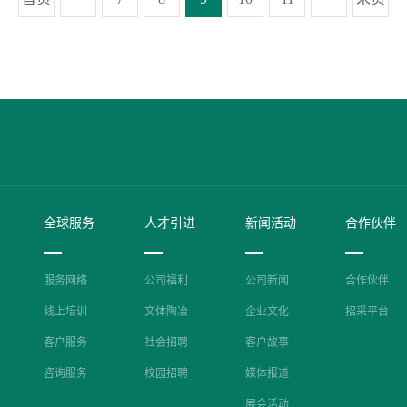
全球服务
人才引进
新闻活动
合作伙伴
服务网络
公司福利
公司新闻
合作伙伴
线上培训
文体陶冶
企业文化
招采平台
客户服务
社会招聘
客户故事
咨询服务
校园招聘
媒体报道
展会活动