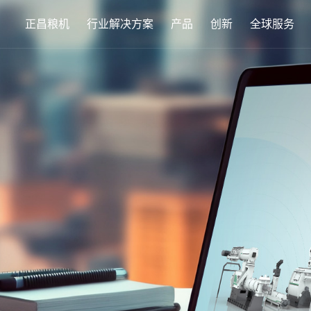
正昌粮机
行业解决方案
产品
创新
全球服务