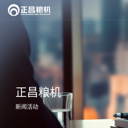
正昌粮机
新闻活动