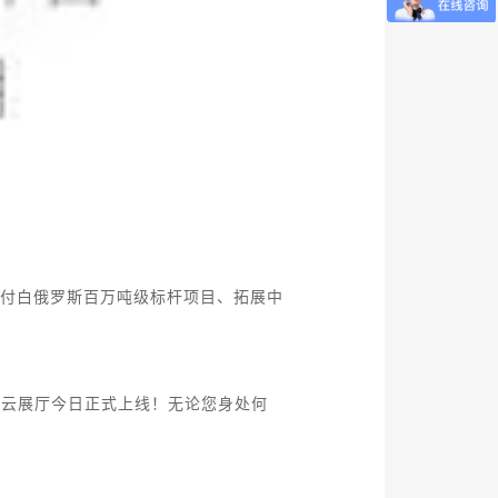
付白俄罗斯百万吨级标杆项目、拓展中
的云展厅今日正式上线！无论您身处何