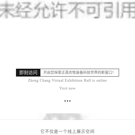
即刻访问
开启您探索正昌农牧装备科技世界的新窗口！
Zheng Chang Virtual Exhibition Hall is
online
Visit now
···
它不仅是一个线上展示空间