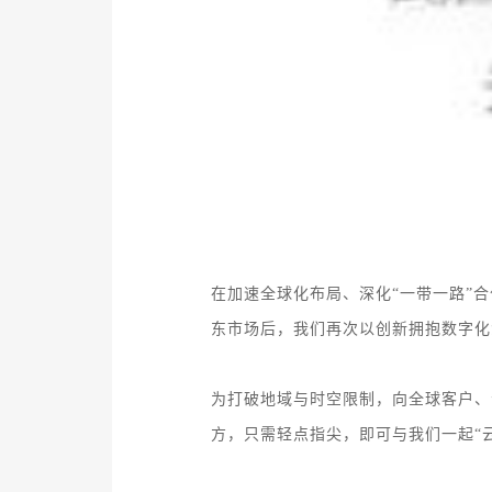
在加速全球化布局、深化“一带一路”
东市场后，我们再次以创新拥抱数字化
为打破地域与时空限制，向全球客户、
方，只需轻点指尖，即可与我们一起“