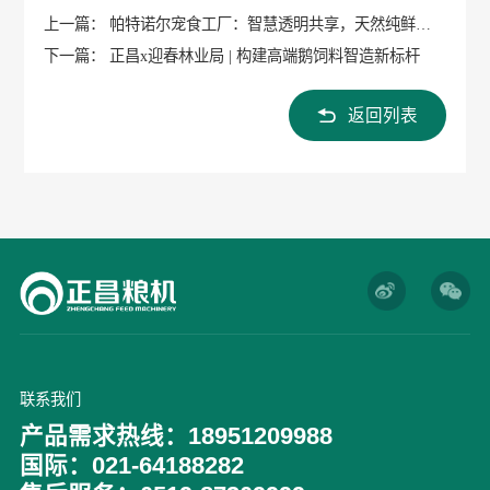
上一篇： 帕特诺尔宠食工厂：智慧透明共享，天然纯鲜匠
造
下一篇： 正昌x迎春林业局 | 构建高端鹅饲料智造新标杆
返回列表
联系我们
产品需求热线：18951209988
国际：021-64188282