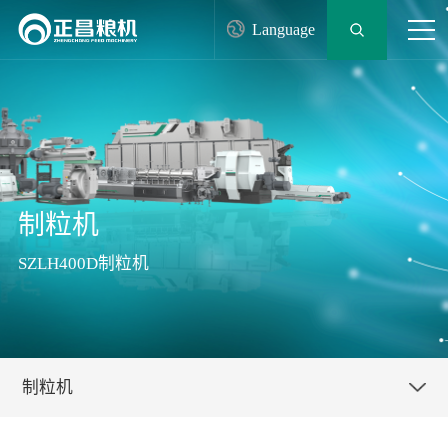
Language
制粒机
SZLH400D制粒机
制粒机