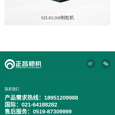
SZLH1208制粒机
联系我们
产品需求热线：18951209988
国际：021-64188282
售后服务：0519-87309999